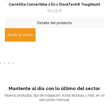
Carretilla Convertible 2 En 1 StackTech® Toughbuilt
Tra
603,79
€
Detalle del producto
ñadir al carrito
Aña
Mantente al día con lo último del sector
Nuevos productos, tips de instalación, fichas técnicas y más, en un
solo correo mensual.