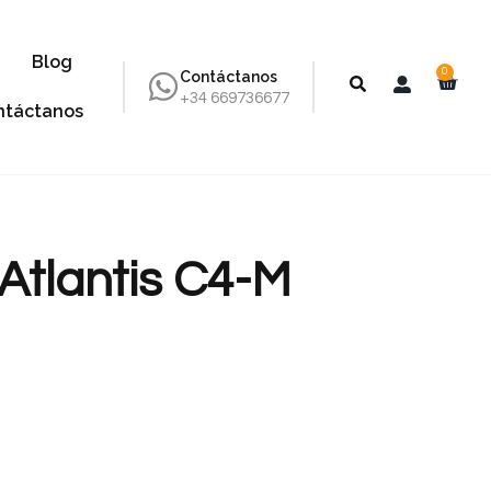
Blog
0
Contáctanos
+34 669736677
ntáctanos
tlantis C4-M