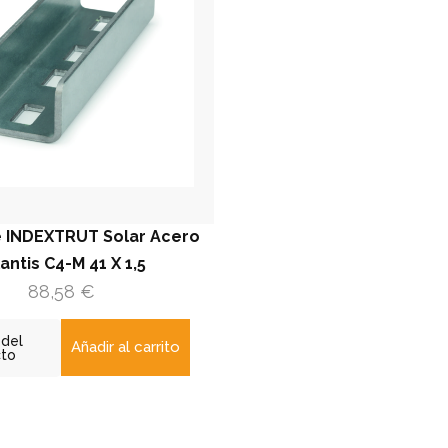
INDEXTRUT Solar Acero
antis C4-M 41 X 1,5
88,58
€
 del
Añadir al carrito
cto