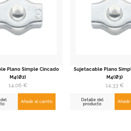
le Plano Simple Cincado
Sujetacable Plano Simp
M4(Ø2)
M4(Ø3)
14,06
€
14,33
€
 del
Detalle del
Añadir al carrito
Añadir 
cto
producto