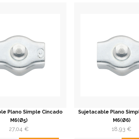
le Plano Simple Cincado
Sujetacable Plano Simp
M6(Ø5)
M6(Ø6)
27,04
€
18,93
€