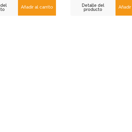
 del
Detalle del
Añadir al carrito
Añadir 
cto
producto