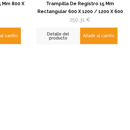
 X
Trampilla De Registro 15 Mm
Tra
Rectangular 600 X 1200 / 1200 X 600
Rectang
250,31
€
Detalle del
Det
Añadir al carrito
producto
pr