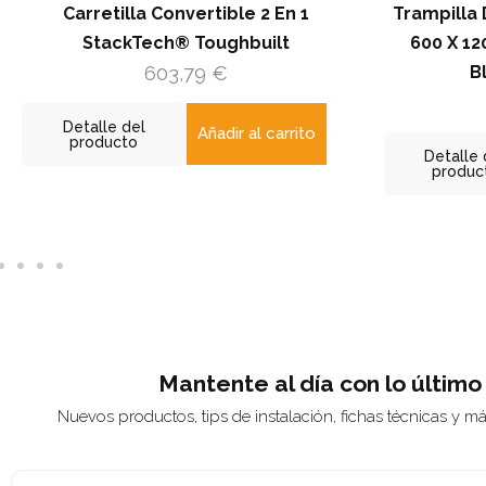
arretilla Convertible 2 En 1
Trampilla De Regis
StackTech® Toughbuilt
600 X 1200 / 120
603,79
€
Blanca (RA
141,8
talle del
Añadir al carrito
roducto
Detalle del
producto
Mantente al día con lo último
Nuevos productos, tips de instalación, fichas técnicas y m