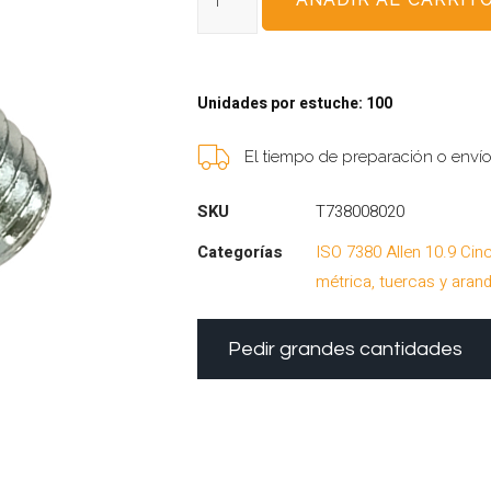
Unidades por estuche: 100
El tiempo de preparación o enví
SKU
T738008020
Categorías
ISO 7380 Allen 10.9 Cin
métrica, tuercas y aran
Pedir grandes cantidades