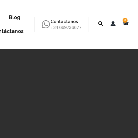
Blog
0
Contáctanos
+34 669736677
ntáctanos