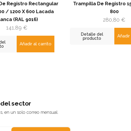
tro Rectangular
Trampilla De Registro 15 Mm 800
0 X 600 Lacada
800
L 9016)
280,80
€
9
€
Detalle del
Añadir al carrito
producto
Añadir al carrito
 del sector
ás, en un solo correo mensual.