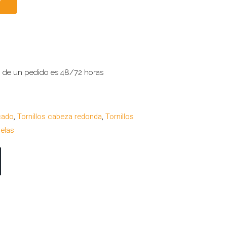
o de un pedido es 48/72 horas
cado
,
Tornillos cabeza redonda
,
Tornillos
delas