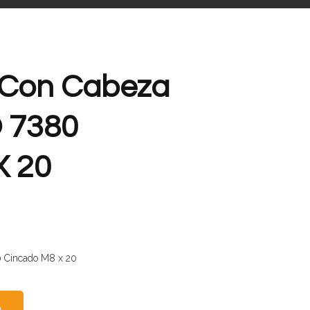
n Con Cabeza
 7380
X 20
80 Cincado M8 x 20
O