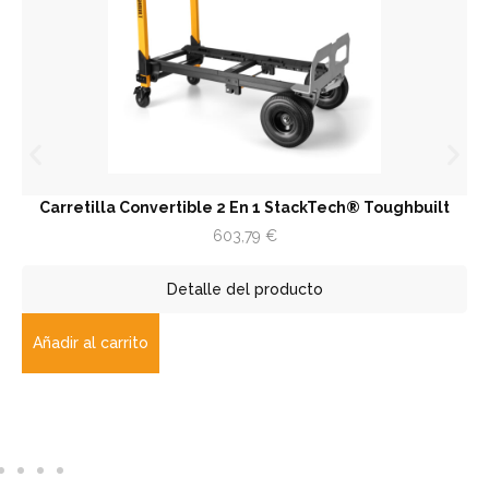
etilla Convertible 2 En 1 StackTech® Toughbuilt
Trampi
603,79
€
Detalle del producto
r al carrito
Añadir 