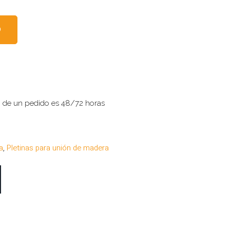
O
o de un pedido es 48/72 horas
a
,
Pletinas para unión de madera