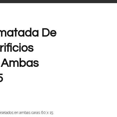
omatada De
ificios
n Ambas
5
 biselados en ambas caras 60 x 15