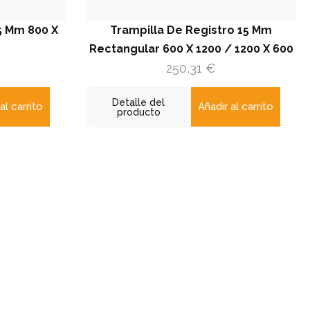
m 800 X
Trampilla De Registro 15 Mm
Rectangular 600 X 1200 / 1200 X 600
Re
250,31
€
Detalle del
rrito
Añadir al carrito
producto