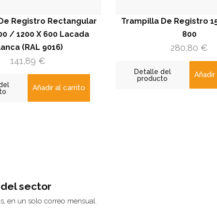
Registro Rectangular
Trampilla De Registro 15 M
/ 1200 X 600 Lacada
800
a (RAL 9016)
280,80
€
41,89
€
Detalle del
Añadir al ca
producto
Añadir al carrito
 del sector
ás, en un solo correo mensual.