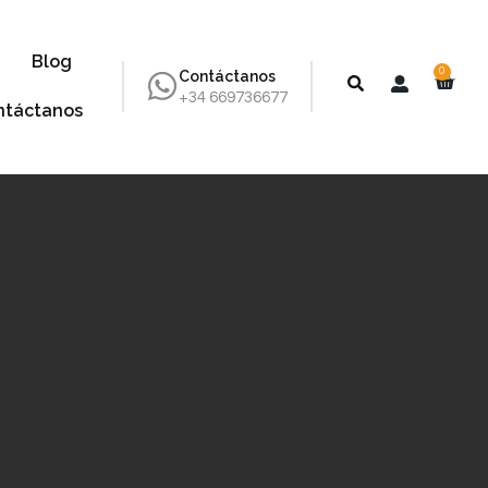
Blog
0
Contáctanos
+34 669736677
ntáctanos