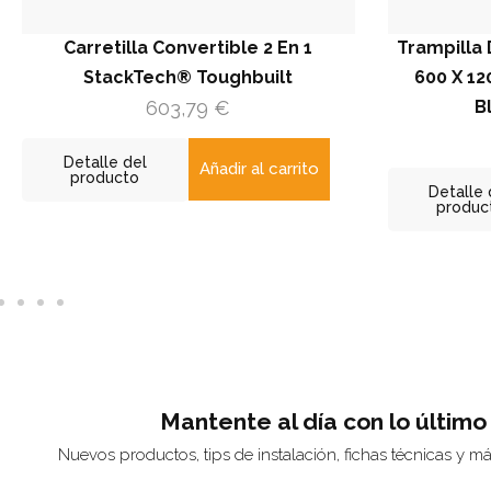
Carretilla Convertible 2 En 1
Trampilla De 
StackTech® Toughbuilt
600 X 1200 
603,79
€
Blanc
1
Detalle del
Añadir al carrito
producto
Detalle del
producto
Mantente al día con lo último
Nuevos productos, tips de instalación, fichas técnicas y m