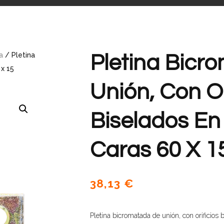
a
/ Pletina
Pletina Bicr
 x 15
Unión, Con Or
Biselados E
Caras 60 X 1
38,13
€
Pletina bicromatada de unión, con orificios