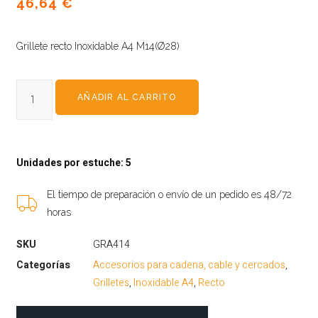
46,64
€
Grillete recto Inoxidable A4 M14(Ø28)
AÑADIR AL CARRITO
Unidades por estuche: 5
El tiempo de preparación o envío de un pedido es 48/72
horas
SKU
GRA414
Categorías
Accesorios para cadena, cable y cercados
,
Grilletes
,
Inoxidable A4
,
Recto