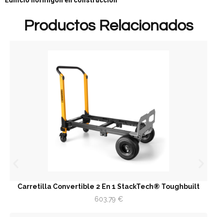
Edificio hormigón en construcción
Productos Relacionados
Carretilla Convertible 2 En 1 StackTech® Toughbuilt
603,79
€