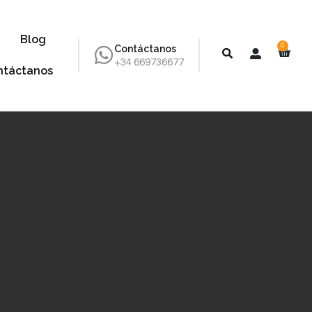
Blog
0
Contáctanos
+34 669736677
ntáctanos