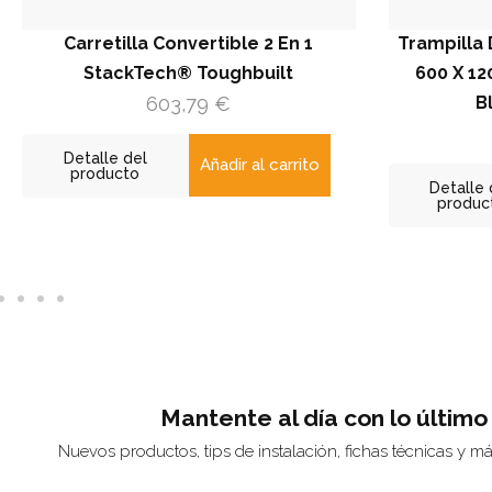
arretilla Convertible 2 En 1
Trampilla De Regis
StackTech® Toughbuilt
600 X 1200 / 120
603,79
€
Blanca (RA
141,8
talle del
Añadir al carrito
roducto
Detalle del
producto
Mantente al día con lo último
Nuevos productos, tips de instalación, fichas técnicas y m