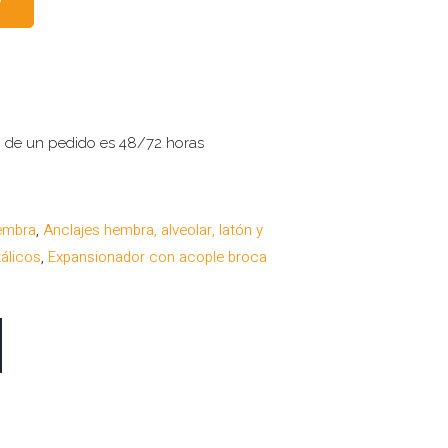
o de un pedido es 48/72 horas
embra
,
Anclajes hembra, alveolar, latón y
álicos
,
Expansionador con acople broca