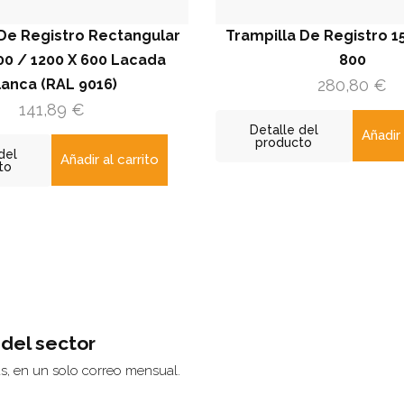
tro Rectangular
Trampilla De Registro 15 Mm 800
0 X 600 Lacada
800
L 9016)
280,80
€
9
€
Detalle del
Añadir al carrito
producto
Añadir al carrito
 del sector
ás, en un solo correo mensual.