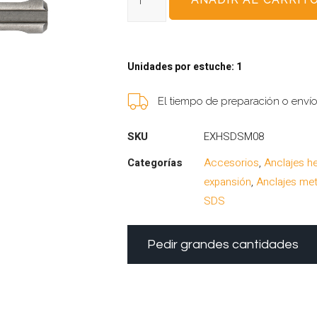
Unidades por estuche: 1
El tiempo de preparación o enví
SKU
EXHSDSM08
Categorías
Accesorios
,
Anclajes h
expansión
,
Anclajes met
SDS
Pedir grandes cantidades