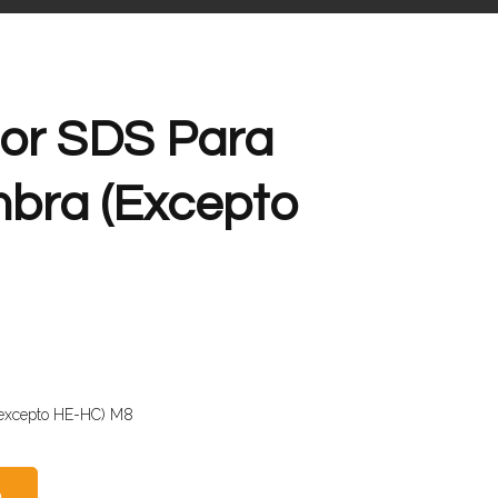
or SDS Para
mbra (excepto
(excepto HE-HC) M8
O