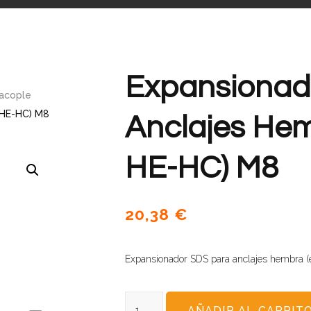
Expansionad
 acople
 HE-HC) M8
Anclajes He
HE-HC) M8
20,38
€
Expansionador SDS para anclajes hembra 
AÑADIR AL CARRIT