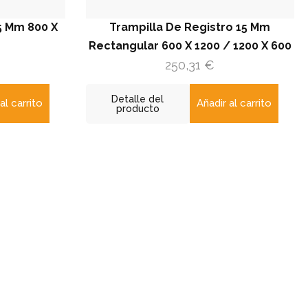
 X
Trampilla De Registro 15 Mm
Tra
Rectangular 600 X 1200 / 1200 X 600
Rectang
250,31
€
Detalle del
Det
Añadir al carrito
producto
pr