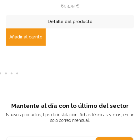
603,79
€
Detalle del producto
r al carrito
Añadir 
Mantente al día con lo último del sector
Nuevos productos, tips de instalación, fichas técnicas y más, en un
solo correo mensual.