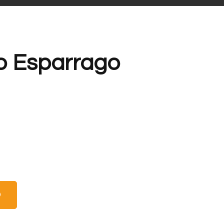
o Esparrago
O