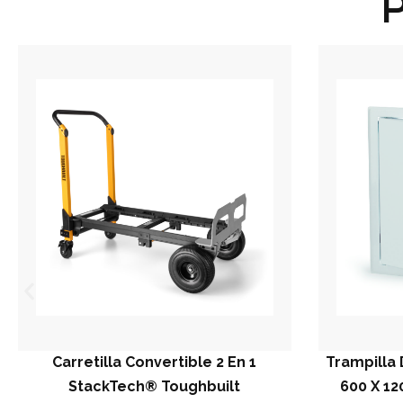
P
tilla Convertible 2 En 1
Trampilla De Registro
ackTech® Toughbuilt
600 X 1200 / 1200 X