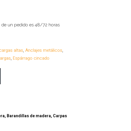
o de un pedido es 48/72 horas
cargas altas
,
Anclajes metálicos
,
cargas
,
Espárrago cincado
era, Barandillas de madera, Carpas