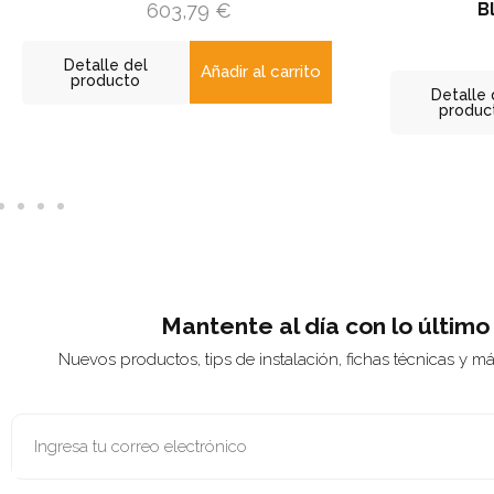
603,79
€
Blanca (RAL 9
141,89
€
le del
Añadir al carrito
ucto
Detalle del
Añad
producto
Mantente al día con lo último
Nuevos productos, tips de instalación, fichas técnicas y m