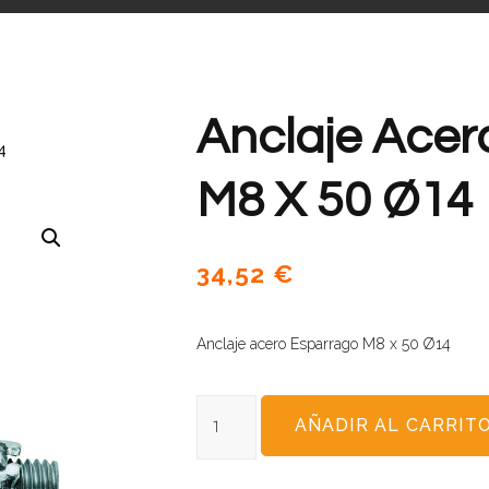
Anclaje Acer
4
M8 X 50 Ø14
34,52
€
Anclaje acero Esparrago M8 x 50 Ø14
AÑADIR AL CARRIT