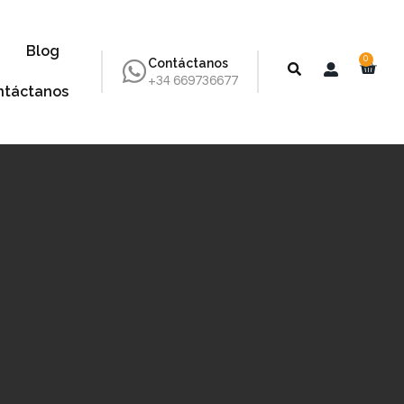
Blog
0
Contáctanos
+34 669736677
ntáctanos