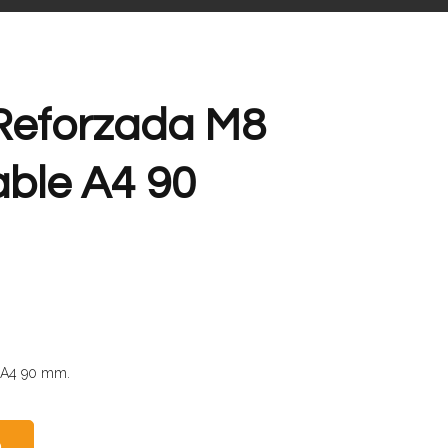
Reforzada M8
able A4 90
e A4 90 mm.
O