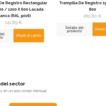
ngular
Trampilla De Registro 15 Mm 800 X
acada
800
Re
280,80
€
Detalle del
Añadir al carrito
producto
rrito
 del sector
ás, en un solo correo mensual.