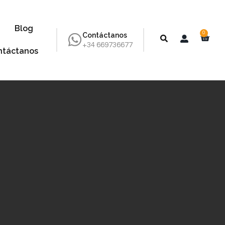
Blog
0
Contáctanos
+34 669736677
ntáctanos