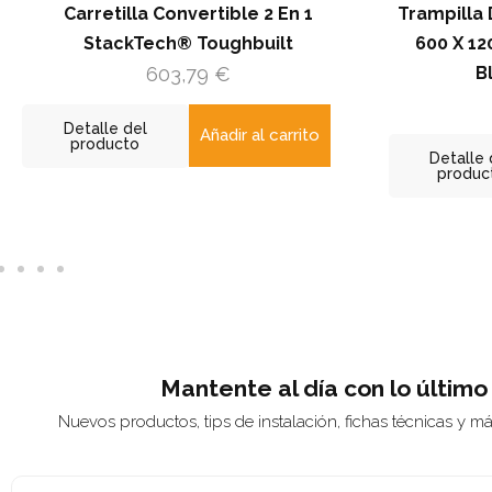
Convertible 2 En 1
Trampilla De Registro Recta
ch® Toughbuilt
600 X 1200 / 1200 X 600 L
03,79
€
Blanca (RAL 9016)
141,89
€
Añadir al carrito
Detalle del
Añadir al ca
producto
Mantente al día con lo último
Nuevos productos, tips de instalación, fichas técnicas y m