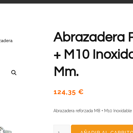
Abrazadera 
zadera
+ M10 Inoxid
Mm.
124,35
€
Abrazadera reforzada M8 + M10 Inoxidabl
AÑADIR AL CARRIT