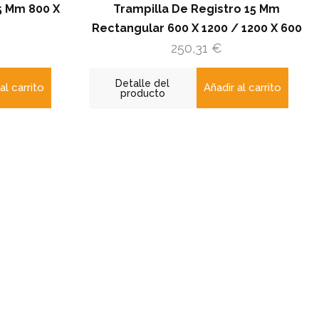
Trampilla De Registro 15 Mm
Trampilla D
ctangular 600 X 1200 / 1200 X 600
Rectangular 500
250,31
€
19
Detalle del
Detalle del
Añadir al carrito
producto
producto