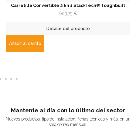
etilla Convertible 2 En 1 StackTech® Toughbuilt
Trampi
603,79
€
Detalle del producto
r al carrito
Añadir 
Mantente al día con lo último del sector
Nuevos productos, tips de instalación, fichas técnicas y más, en un
solo correo mensual.