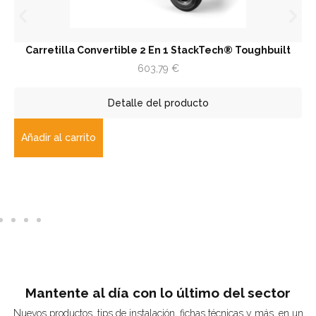
la Convertible 2 En 1 StackTech® Toughbuilt
Trampilla 
603,79
€
Detalle del producto
carrito
Añadir al ca
Mantente al día con lo último del sector
Nuevos productos, tips de instalación, fichas técnicas y más, en un