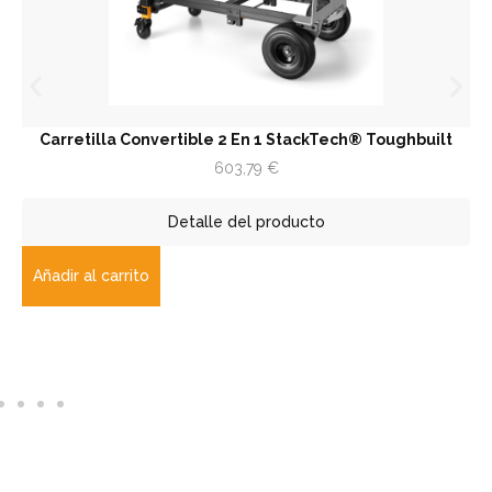
Carretilla Convertible 2 En 1 StackTech® Toughbuilt
603,79
€
Detalle del producto
Añadir al carrito