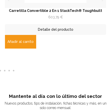
Carretilla Convertible 2 En 1 StackTech® Toughbuilt
Tra
603,79
€
Detalle del producto
ñadir al carrito
Aña
Mantente al día con lo último del sector
Nuevos productos, tips de instalación, fichas técnicas y más, en un
solo correo mensual.