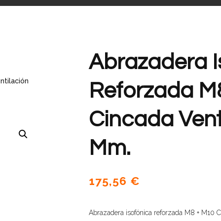
Abrazadera I
ntilación
Reforzada M
Cincada Vent
Mm.
175,56
€
Abrazadera isofónica reforzada M8 + M10 