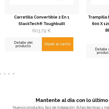
Carretilla Convertible 2 En 1
Trampilla De Re
StackTech® Toughbuilt
600 X 1200 / 1
603,79
€
Blanca 
141
Detalle del
Añadir al carrito
producto
Detalle del
producto
Mantente al día con lo último
Nuevos productos, tips de instalación, fichas técnicas y m