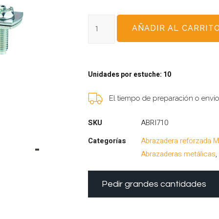
AÑADIR AL CARRIT
Unidades por estuche: 10
El tiempo de preparación o enví
SKU
ABRI710
Categorías
Abrazadera reforzada M
Abrazaderas metálicas
Pedir grandes cantidades