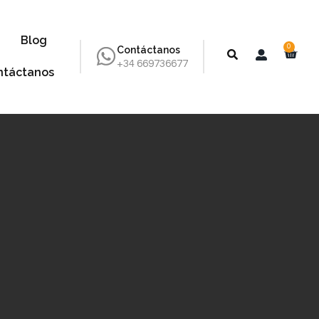
Blog
0
Contáctanos
+34 669736677
ntáctanos