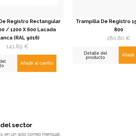
gistro Rectangular
Trampilla De Registro 15 Mm 8
200 X 600 Lacada
800
(RAL 9016)
280,80
€
,89
€
Detalle del
Añadir al carri
producto
Añadir al carrito
 del sector
ás, en un solo correo mensual.