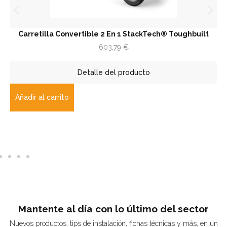
Carretilla Convertible 2 En 1 StackTech® Toughbuilt
Tra
603,79
€
Detalle del producto
ñadir al carrito
Aña
Mantente al día con lo último del sector
Nuevos productos, tips de instalación, fichas técnicas y más, en un