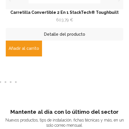
etilla Convertible 2 En 1 StackTech® Toughbuilt
Trampi
603,79
€
Detalle del producto
r al carrito
Añadir 
Mantente al día con lo último del sector
Nuevos productos, tips de instalación, fichas técnicas y más, en un
solo correo mensual.