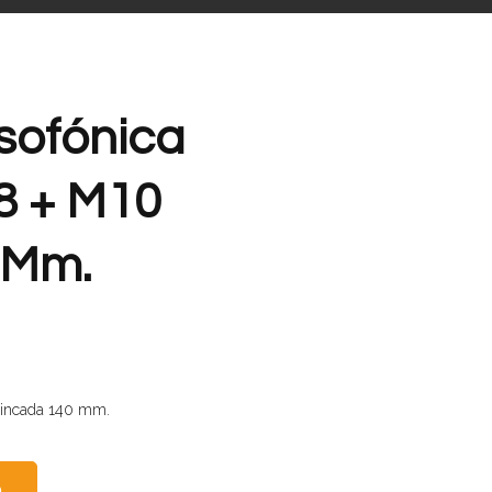
sofónica
8 + M10
 Mm.
Cincada 140 mm.
O