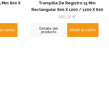
Trampilla De Registro 15 Mm
Trampi
Rectangular 600 X 1200 / 1200 X 600
Rectangul
250,31
€
Detalle del
Detalle
Añadir al carrito
producto
produ