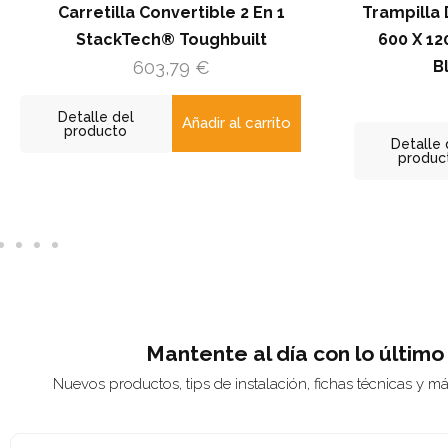
tilla Convertible 2 En 1
Trampilla De Registro
ackTech® Toughbuilt
600 X 1200 / 1200 X
603,79
€
Blanca (RAL 9
141,89
€
le del
Añadir al carrito
ucto
Detalle del
Añad
producto
Mantente al día con lo último
Nuevos productos, tips de instalación, fichas técnicas y m