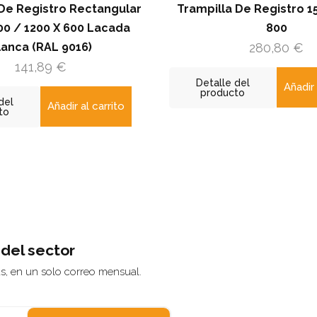
 Rectangular
Trampilla De Registro 15 Mm 800 X
 600 Lacada
800
016)
280,80
€
Detalle del
Añadir al carrito
producto
ir al carrito
 del sector
ás, en un solo correo mensual.