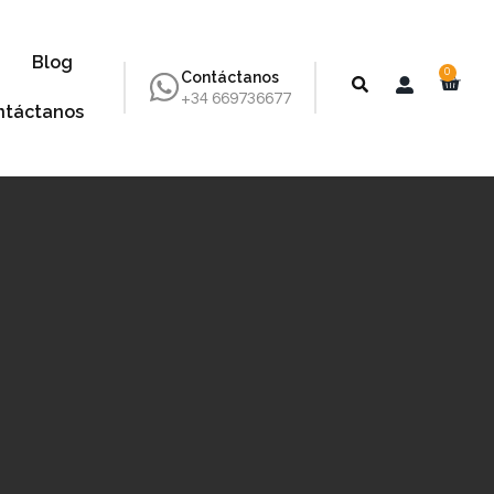
Blog
0
Contáctanos
+34 669736677
ntáctanos