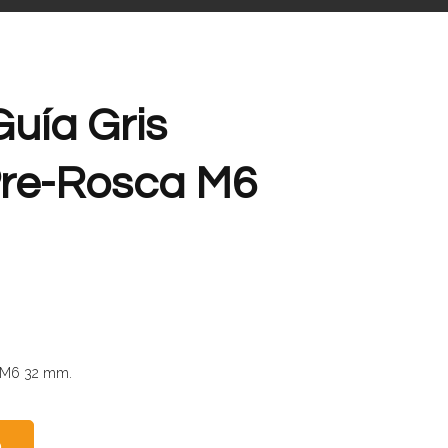
uía Gris
Pre-Rosca M6
a M6 32 mm.
O