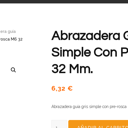
era guía
Abrazadera G
-rosca M6 32
Simple Con 
32 Mm.
6,32
€
Abrazadera guía gris simple con pre-rosc
AÑADIR AL CARRIT