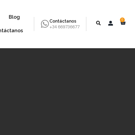
Blog
0
Contáctanos
+34 669736677
ntáctanos