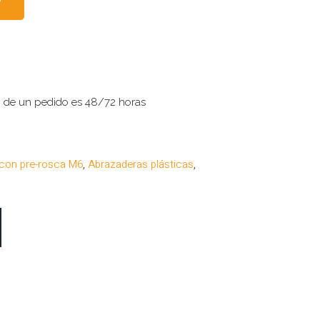
o de un pedido es 48/72 horas
 con pre-rosca M6
,
Abrazaderas plásticas
,