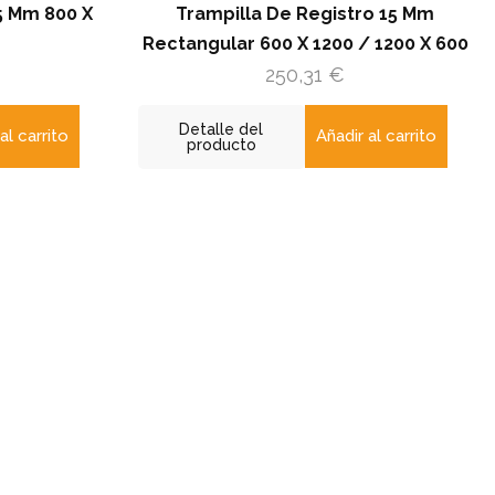
illa De Registro 15 Mm
Trampilla De Regist
ar 600 X 1200 / 1200 X 600
Rectangular 500 X 1000 
250,31
€
197,31
€
 del
Detalle del
Añadir al carrito
Añadir
cto
producto