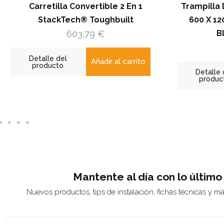
ble 2 En 1
Trampilla De Registro Rectangular
ghbuilt
600 X 1200 / 1200 X 600 Lacada
Blanca (RAL 9016)
141,89
€
ir al carrito
Detalle del
Añadir al carrito
producto
Mantente al día con lo último
Nuevos productos, tips de instalación, fichas técnicas y m