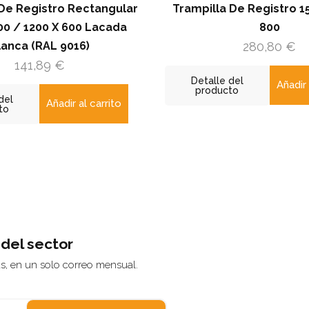
Trampilla De Registro 15 Mm 800 X
Tramp
800
Rectangul
280,80
€
Detalle del
Detalle
Añadir al carrito
producto
produ
 del sector
ás, en un solo correo mensual.