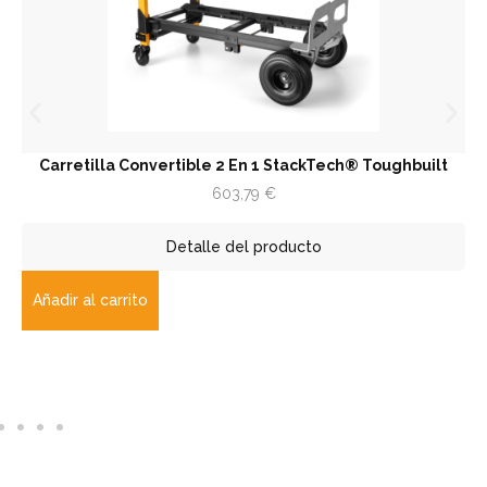
onvertible 2 En 1 StackTech® Toughbuilt
Trampilla De Re
60
603,79
€
Detalle del producto
to
Añadir al carrito